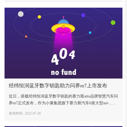
元的二期项目的建筑工程部分如期竣工，预计将于2025年正式
投入使用。
经纬恒润蓝牙数字钥匙助力问界m7上市发布
近日，搭载经纬恒润蓝牙数字钥匙的赛力斯aito品牌智慧汽车问
界m7正式发布，作为小康集团旗下赛力斯汽车6座大型suv，问
界m7发布后就受到消费市场客户的青睐，短短72个小时，订单
发布时间 : 2022-07-26
量超过6万。
凯发官方首页-凯发娱乐登录