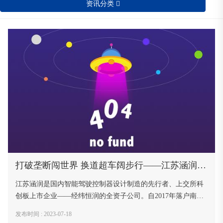
资讯分类

打破垄断闯世界 换道超车阔步行——江苏涵润攀高逐新剑指国际一流
江苏涵润是国内智能驾驶控制器设计制造的先行者、上交所科
创板上市企业——经纬恒润的全资子公司。自2017年落户南通
以来，站在新能源汽车发展的风口，“公司发展超出预期，平均
发布时间 : 2023-07-18
每三秒钟下线一个产品，年产值逐年攀升。”公司计划投资22亿