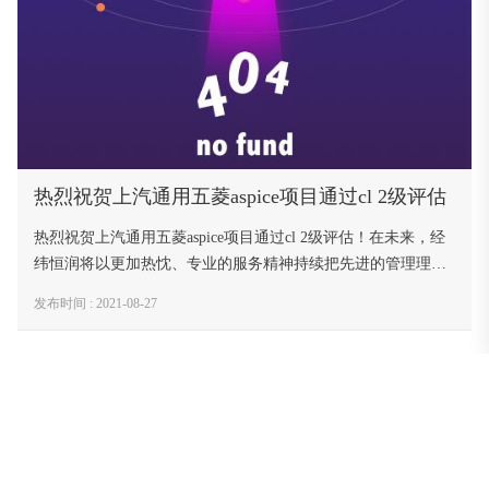
热烈祝贺上汽通用五菱aspice项目通过cl 2级评估
热烈祝贺上汽通用五菱aspice项目通过cl 2级评估！在未来，经
纬恒润将以更加热忱、专业的服务精神持续把先进的管理理
念、工具应用更广泛地推广到汽车电子行业，为客户提供更优
发布时间 : 2021-08-27
质的工具链、过程咨询与评估以及其他工程咨询服务，助力客
户实现研发的流程化、数字化、智能化和平台化，提升产品研
上一页
发效率和市场竞争力。 声明：以下内容转载自 sgmw上
1
汽通用五菱 ，凯发娱乐登录的版权归原作者所有 转变思
2
想 蓄力破局 软件在汽车产品中承担或扮演的角色越来越
下一页
重要，90%创新来自于软件，此时软件和算法就是最有竞争力
的元素。需要开发什么软件，如何开发，在哪开发都是软件竞
关于恒润
投资者关系