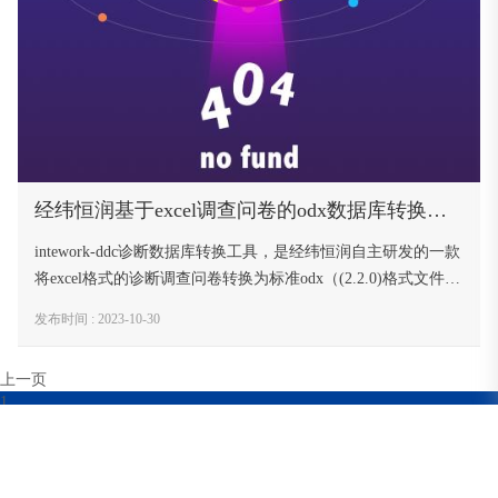
经纬恒润基于excel调查问卷的odx数据库转换工具ddc
intework-ddc诊断数据库转换工具，是经纬恒润自主研发的一款
将excel格式的诊断调查问卷转换为标准odx（(2.2.0)格式文件的
工具。
发布时间 : 2023-10-30
上一页
1
2
...
33
下一页