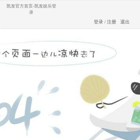
凯发官方首页-凯发娱乐登
录
登录
/
注册
退出