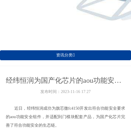
资讯分类

经纬恒润为国产化芯片的aou功能安全软件赋能-凯发官方首页
发布时间：2023-11-16 17:27
近日，经纬恒润成功为旗芯微fc4150开发出符合功能安全要求
的aou功能安全组件，并适配到门模块配套产品，为国产化芯片完
善了符合功能安全的生态链。