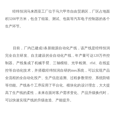
经纬恒润马来西亚工厂位于马六甲市自由贸易区，厂区占地面
积3200平方米，包含了组装、测试、包装等汽车电子控制器的各个
生产环节。
目前，厂内已建成1条新能源自动化产线，该产线是经纬恒润
完全自主研发、自主建设的全自动化产线，年产量可达120万件控
凯发官方首页-凯发娱乐登录
制器。产线集成了机械手臂、三轴模组、光学检测、rfid、在线监
控等自动化技术，并搭载经纬恒润自研的mes系统，可以实现产品
全流程的全自动化投产、生产信息追溯、过程参数管控、系统防错
等功能。产线各个工序应用了平台化、模块化的设计理念，大大提
高了生产线的柔性，未来在面对客户需求变化、产品升级换代时，
可以快速实现产线的升级改造、产能提升。