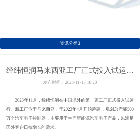
资讯分类

经纬恒润马来西亚工厂正式投入试运行-凯发官方首页
发布时间：2023-11-13 18:28
2023年11月，经纬恒润在中国境外的第一家工厂正式投入试运
行。新工厂位于马来西亚，于2023年4月开始筹建，规划总产能500
万个汽车电子控制器，主要用于生产新能源汽车电子产品，以满足
国外客户日益增长的需求。