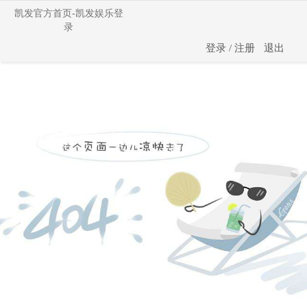
智能网联电子产品-凯发官方
凯发官方首页-凯发娱乐登
录
首页
登录
/
注册
退出