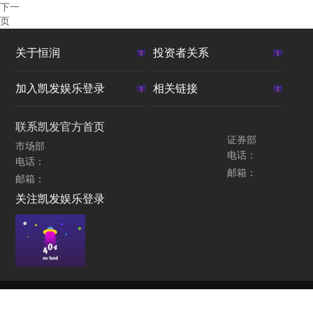
下一
页
关于恒润
投资者关系
加入凯发娱乐登录
相关链接
联系凯发官方首页
证券部
市场部
电话
：
电话
：
邮箱：
邮箱：
关注凯发娱乐登录
© 2021 北京经纬恒润科技股份有限公司 - 300.cn all rights reserved.