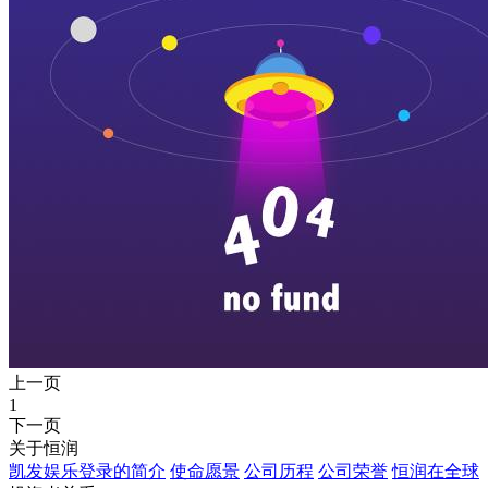
上一页
1
下一页
关于恒润
凯发娱乐登录的简介
使命愿景
公司历程
公司荣誉
恒润在全球