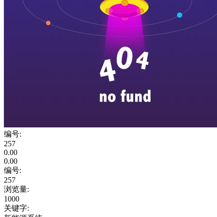
编号:
257
0.00
0.00
编号:
257
浏览量
:
1000
关键字
: