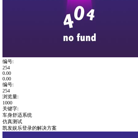
编号:
254
0.00
0.00
编号:
254
浏览量
:
1000
关键字
:
车身舒适系统
仿真测试
凯发娱乐登录的解决方案