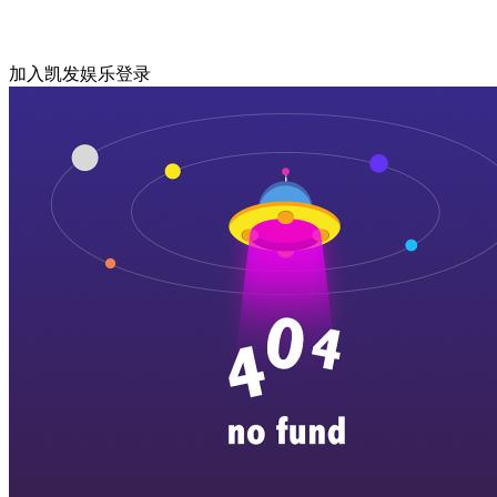
加入凯发娱乐登录