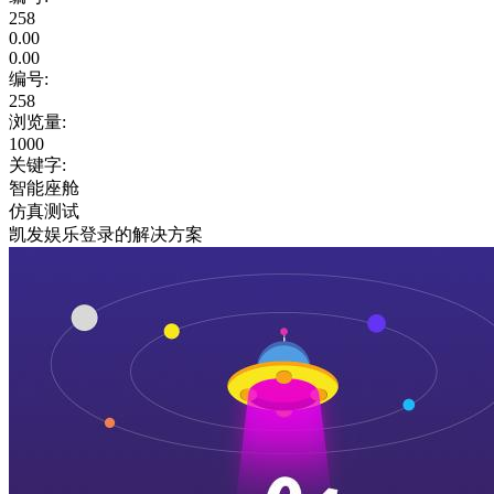
258
0.00
0.00
编号:
258
浏览量
:
1000
关键字
:
智能座舱
仿真测试
凯发娱乐登录的解决方案