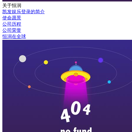
关于恒润
凯发娱乐登录的简介
使命愿景
公司历程
公司荣誉
恒润在全球