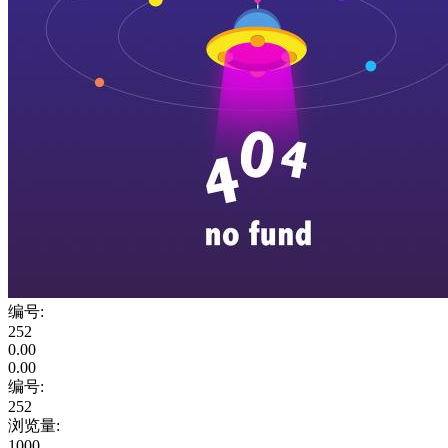
编号:
252
0.00
0.00
编号:
252
浏览量
:
1000