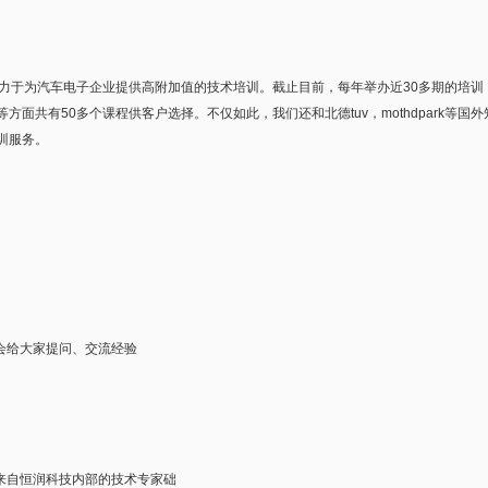
于为汽车电子企业提供高附加值的技术培训。截止目前，每年举办近30多期的培训，
面共有50多个课程供客户选择。不仅如此，我们还和北德tuv，mothdpark等
训服务。
会给大家提问、交流经验
来自恒润科技内部的技术专家础