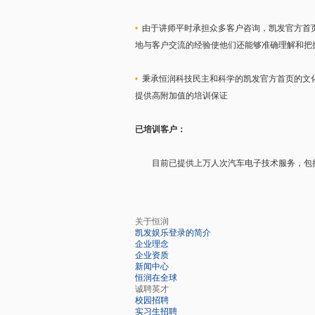
•
由于讲师平时承担众多客户咨询，凯发官方首
地与客户交流的经验使他们还能够准确理解和把
•
秉承恒润科技民主和科学的凯发官方首页的文
提供高附加值的培训保证
已培训客户：
目前已提供上万人次汽车电子技术服务，包
关于恒润
凯发娱乐登录的简介
企业理念
企业资质
新闻中心
恒润在全球
诚聘英才
校园招聘
实习生招聘