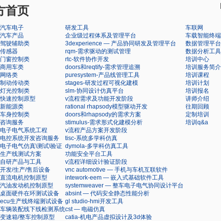
官方首页
汽车电子
研发工具
车联网
汽车产品
企业级过程体系及管理平台
车载智能终端
驾驶辅助类
3dexperience — 产品协同研发及管理平台
数据管理平台
传感器
rqm-需求驱动的测试管理
数据分析工具
门窗控制类
rtc-软件协作开发
培训中心
商用车类
doors和reqtify-需求管理追溯
培训服务简介
网络类
puresystem-产品线管理工具
培训课程
制动传动类
stages-研发过程可视化建模
培训计划
灯光控制类
slm-协同设计仿真平台
培训报名
快速控制原型
v流程需求及功能开发阶段
讲师介绍
新能源类
rational rhapsody模型驱动开发
往期回顾
车身控制类
doors和rhapsody的需求方案
定制培训
咨询服务
stimulus-需求形式化建模分析
培训q&a
电子电气系统工程
v流程产品方案开发阶段
电控系统开发咨询服务
tisc-系统多学科仿真
电子电气仿真\测试\验证
dymola-多学科仿真工具
生产线测试方案
功能安全平台工具
自研产品与工具
v流程详细设计验证阶段
开发/生产/售后设备
vnc automotive — 手机与车机互联软件
直流电机控制原型
intework-eem — 嵌入式基础软件工具
汽油发动机控制原型
systemweaver — 整车电子电气协同设计平台
桌面硬件在环测试设备
absint — 代码安全静态性能分析
ecu生产线终端测试设备
gl studio-hmi开发工具
车辆装配线下线检测系统
cst — 电磁仿真
变速箱/整车控制原型
catia-机电产品虚拟设计及3d体验