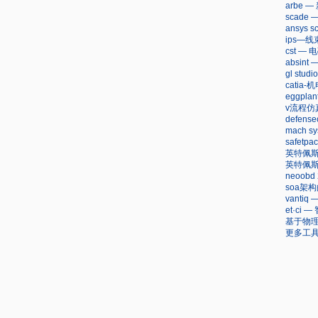
arbe 
scad
ansys
ips—
cst —
absi
gl stu
cati
eggpla
v流程仿
defen
mach sy
safet
英特佩
英特佩
neoob
soa架
vanti
et·c
基于物理
更多工