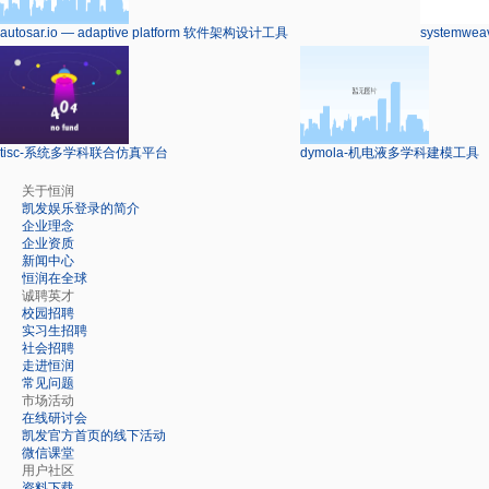
autosar.io — adaptive platform 软件架构设计工具
systemw
tisc-系统多学科联合仿真平台
dymola-机电液多学科建模工具
关于恒润
凯发娱乐登录的简介
企业理念
企业资质
新闻中心
恒润在全球
诚聘英才
校园招聘
实习生招聘
社会招聘
走进恒润
常见问题
市场活动
在线研讨会
凯发官方首页的线下活动
微信课堂
用户社区
资料下载