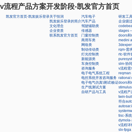
v流程产品方案开发阶段-凯发官方首页
凯发官方首页-凯发娱乐登录
关于恒润
汽车电子
研发工
凯发娱乐登录的简介
汽车产品
企业级
文化理念
驾驶辅助类
code
企业资质
传感器
stag
联系凯发官方首页
门窗控制类
doors
商用车类
medin
网络类
3dexp
制动传动类
rqm-
灯光控制类
rtc-软
新能源类
pures
车身控制类
slm-
咨询服务
v流程需
电子电气系统工程
reqm
电控系统开发咨询服务
ration
电子电气仿真\测试\验证
doors
生产线测试方案
stimu
自研产品与工具
v流程产
twin-
符合au
autosa
syste
tisc-
dymol
v流程详
slx-f