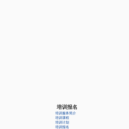
培训报名
培训服务简介
培训课程
培训计划
培训报名