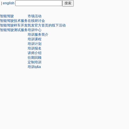
| |
english
智能驾驶
市场活动
智能驾驶技术服务
在线研讨会
智能驾驶样车开发
凯发官方首页的线下活动
智能驾驶测试服务
培训中心
培训服务简介
培训课程
培训计划
培训报名
讲师介绍
往期回顾
定制培训
培训q&a