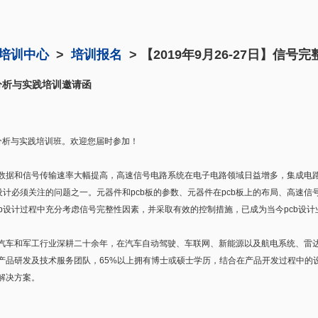
培训中心
>
培训报名
> 【2019年9月26-27日】信
真分析与实践培训邀请函
析与实践培训班。欢迎您届时参加！
传输速率大幅提高，高速信号电路系统在电子电路领域日益增多，集成电路开关速度的提高以及pc
设计必须关注的问题之一。元器件和pcb板的参数、元器件在pcb板上的布局、高速
b设计过程中充分考虑信号完整性因素，并采取有效的控制措施，已成为当今pcb设
车和军工行业深耕二十余年，在汽车自动驾驶、车联网、新能源以及航电系统、雷达
产品研发及技术服务团队，65%以上拥有博士或硕士学历，结合在产品开发过程中的
解决方案。