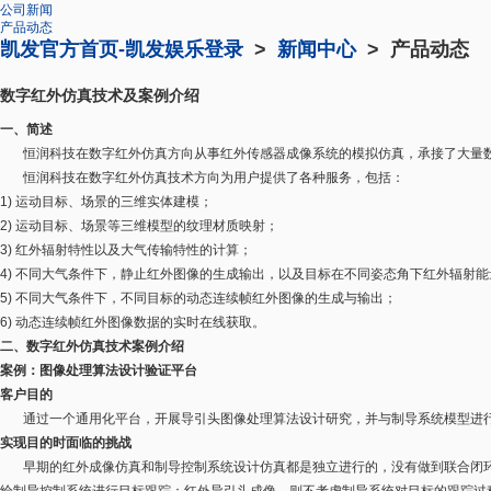
公司新闻
产品动态
凯发官方首页-凯发娱乐登录
>
新闻中心
> 产品动态
数字红外仿真技术及案例介绍
一、简述
恒润科技在数字红外仿真方向从事红外传感器成像系统的模拟仿真，承接了大量数
恒润科技在数字红外仿真技术方向为用户提供了各种服务，包括：
1) 运动目标、场景的三维实体建模；
2) 运动目标、场景等三维模型的纹理材质映射；
3) 红外辐射特性以及大气传输特性的计算；
4) 不同大气条件下，静止红外图像的生成输出，以及目标在不同姿态角下红外辐射
5) 不同大气条件下，不同目标的动态连续帧红外图像的生成与输出；
6) 动态连续帧红外图像数据的实时在线获取。
二、数字红外仿真技术案例介绍
案例：图像处理算法设计验证平台
客户目的
通过一个通用化平台，开展导引头图像处理算法设计研究，并与制导系统模型进行
实现目的时面临的挑战
早期的红外成像仿真和制导控制系统设计仿真都是独立进行的，没有做到联合闭环