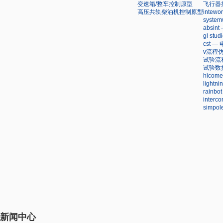
变速箱/整车控制原型
飞行器
高压共轨柴油机控制原型
inte
syst
absi
gl st
cst 
v流程
试验流
试验数
hico
light
rain
inter
simp
新闻中心