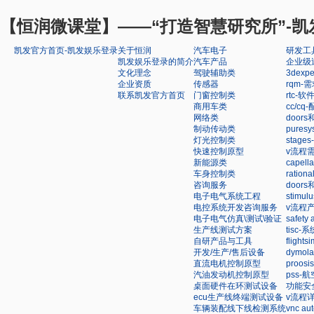
【恒润微课堂】——“打造智慧研究所”-凯
凯发官方首页-凯发娱乐登录
关于恒润
汽车电子
研发工
凯发娱乐登录的简介
汽车产品
企业级
文化理念
驾驶辅助类
3dex
企业资质
传感器
rqm
联系凯发官方首页
门窗控制类
rtc-
商用车类
cc/c
网络类
doors
制动传动类
pure
灯光控制类
stag
快速控制原型
v流程
新能源类
capel
车身控制类
ratio
咨询服务
door
电子电气系统工程
stim
电控系统开发咨询服务
v流程
电子电气仿真\测试\验证
safet
生产线测试方案
tisc
自研产品与工具
flight
开发/生产/售后设备
dymo
直流电机控制原型
proo
汽油发动机控制原型
pss
桌面硬件在环测试设备
功能安
ecu生产线终端测试设备
v流程
车辆装配线下线检测系统
vnc a