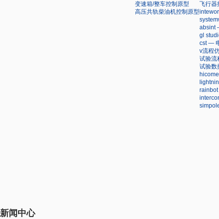
变速箱/整车控制原型
飞行器
高压共轨柴油机控制原型
inte
syst
absi
gl st
cst 
v流程
试验流
试验数
hico
light
rain
inter
simp
新闻中心