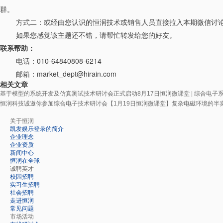
群。
方式二：或经由您认识的恒润技术或销售人员直接拉入本期微信讨
如果您感觉该主题还不错，请帮忙转发给您的好友。
联系帮助：
电话：010-64840808-6214
邮箱：
market_dept@hirain.com
相关文章
基于模型的系统开发及仿真测试技术研讨会正式启动
8月17日恒润微课堂 | 综合电
恒润科技诚邀你参加综合电子技术研讨会
【1月19日恒润微课堂】复杂电磁环境的半
关于恒润
凯发娱乐登录的简介
企业理念
企业资质
新闻中心
恒润在全球
诚聘英才
校园招聘
实习生招聘
社会招聘
走进恒润
常见问题
市场活动