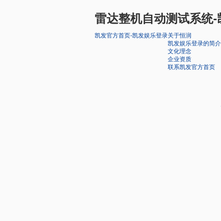
雷达整机自动测试系统-
凯发官方首页-凯发娱乐登录
关于恒润
凯发娱乐登录的简介
文化理念
企业资质
联系凯发官方首页