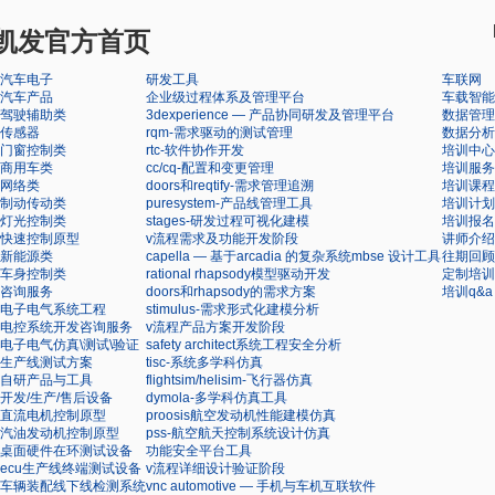
凯发官方首页
汽车电子
研发工具
车联网
汽车产品
企业级过程体系及管理平台
车载智能
驾驶辅助类
3dexperience — 产品协同研发及管理平台
数据管理
传感器
rqm-需求驱动的测试管理
数据分析
门窗控制类
rtc-软件协作开发
培训中心
商用车类
cc/cq-配置和变更管理
培训服务
网络类
doors和reqtify-需求管理追溯
培训课程
制动传动类
puresystem-产品线管理工具
培训计划
灯光控制类
stages-研发过程可视化建模
培训报名
快速控制原型
v流程需求及功能开发阶段
讲师介绍
新能源类
capella — 基于arcadia 的复杂系统mbse 设计工具
往期回顾
车身控制类
rational rhapsody模型驱动开发
定制培训
咨询服务
doors和rhapsody的需求方案
培训q&a
电子电气系统工程
stimulus-需求形式化建模分析
电控系统开发咨询服务
v流程产品方案开发阶段
电子电气仿真\测试\验证
safety architect系统工程安全分析
生产线测试方案
tisc-系统多学科仿真
自研产品与工具
flightsim/helisim-飞行器仿真
开发/生产/售后设备
dymola-多学科仿真工具
直流电机控制原型
proosis航空发动机性能建模仿真
汽油发动机控制原型
pss-航空航天控制系统设计仿真
桌面硬件在环测试设备
功能安全平台工具
ecu生产线终端测试设备
v流程详细设计验证阶段
车辆装配线下线检测系统
vnc automotive — 手机与车机互联软件