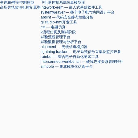
变速箱/整车控制原型
飞行器控制系统仿真模型库
高压共轨柴油机控制原型
intework-eem — 嵌入式基础软件工具
systemweaver — 整车电子电气协同设计平台
absint — 代码安全静态性能分析
gl studio-hmi开发工具
cst — 电磁仿真
v流程仿真及测试阶段
试验流程管理平台
试验数据管理与分析平台
hicoment — 无线信道模拟器
lightning tracker — 电子系统信号采集及监控设备
rainbot — 综合电子自动化测试工具
interconnect workbench — 硬线连接关系管理软件
simpole — 集成模块化仿真平台