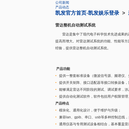
公司新闻
产品动态
凯发官方首页-凯发娱乐登录
>
雷达整机自动测试系统
雷达是集中了现代电子科学技术先进成果的高
提高而增大。对雷达测试系统的功能、性能等方
经验，提供雷达整机自动测试系统。
产品功能
•
提供一整套标准设备（微波信号源、频谱仪、
•
提供开关矩阵、接口适配器等接口转换设备，
•
能够满足雷达不同阶段的测试、调试要求，涉
•
提供自动化测试软件，软件包括用户权限管理
产品特点
•
模块化、通用化设计，便于维护与升级；
•
兼容lan、gpib、串口、usb等多种控制总线
•
通用仪器与专用测试设备相结合，基本覆盖雷