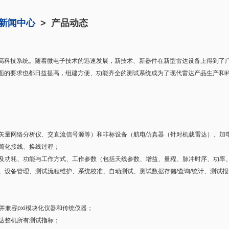
新闻中心
> 产品动态
科技系统。随着微电子技术的迅速发展，新技术、新器件在新型雷达设备上得到了广
面的要求也都日益提高，组建方便、功能齐全的测试系统成为了现代雷达产品生产和
矢量网络分析仪、交直流信号源等）和非标设备（航电仿真器（针对机载雷达）、加
简化接线、换线过程；
及功耗、功能与工作方式、工作参数（包括天线参数、增益、量程、脉冲时序、功率
、设备管理、测试流程维护、系统校准、自动测试、测试数据存储/查询/统计、测试
，并兼容pxi模块化仪器和传统仪器；
达整机所有测试指标；