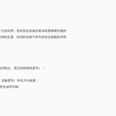
泛的应用，使得雷达设备的复杂程度随着性能的
科研的必需。恒润科技基于多年的雷达射频技术和
电控制台、雷达目标模拟器等）；
、灵敏度等）等全方位检测；
报告生成等功能。