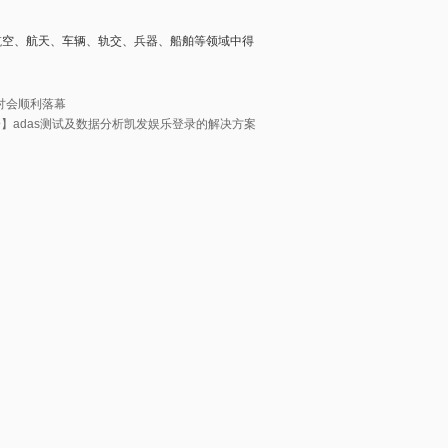
航空、航天、车辆、轨交、兵器、船舶等领域中得
讨会顺利落幕
会】adas测试及数据分析凯发娱乐登录的解决方案