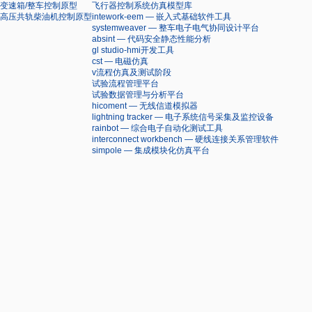
变速箱/整车控制原型
飞行器控制系统仿真模型库
高压共轨柴油机控制原型
intework-eem — 嵌入式基础软件工具
systemweaver — 整车电子电气协同设计平台
absint — 代码安全静态性能分析
gl studio-hmi开发工具
cst — 电磁仿真
v流程仿真及测试阶段
试验流程管理平台
试验数据管理与分析平台
hicoment — 无线信道模拟器
lightning tracker — 电子系统信号采集及监控设备
rainbot — 综合电子自动化测试工具
interconnect workbench — 硬线连接关系管理软件
simpole — 集成模块化仿真平台