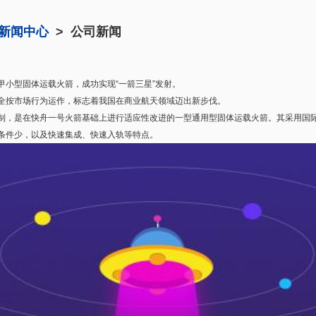
新闻中心
> 公司新闻
型固体运载火箭，成功实现“一箭三星”发射。
按市场行为运作，标志着我国在商业航天领域迈出新步伐。
是在快舟一号火箭基础上进行适应性改进的一型通用型固体运载火箭。其采用国际通
条件少，以及快速集成、快速入轨等特点。