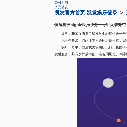
公司新闻
产品动态
凯发官方首页-凯发娱乐登录
>
恒润科技higale助推快舟一号甲火箭升空
近日，我国在酒泉卫星发射中心用快舟一号甲小
此次任务采用纯商业发射合同组织形式，完全
快舟一号甲小型运载火箭由航天科工集团研制，
发射服务，具有发射成本低、准备周期短、保障