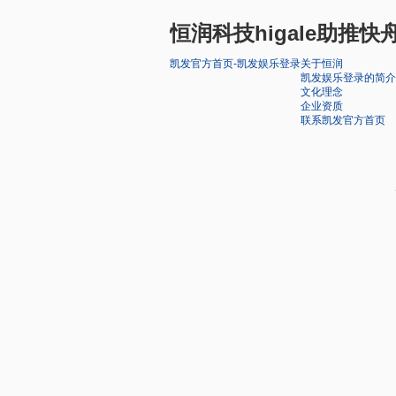
恒润科技higale助推
凯发官方首页-凯发娱乐登录
关于恒润
凯发娱乐登录的简介
文化理念
企业资质
联系凯发官方首页