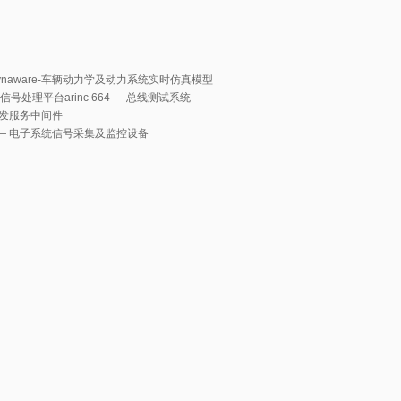
s dynaware-车辆动力学及动力系统实时仿真模型
速实时信号处理平台
arinc 664 — 总线测试系统
-数据分发服务中间件
acker — 电子系统信号采集及监控设备