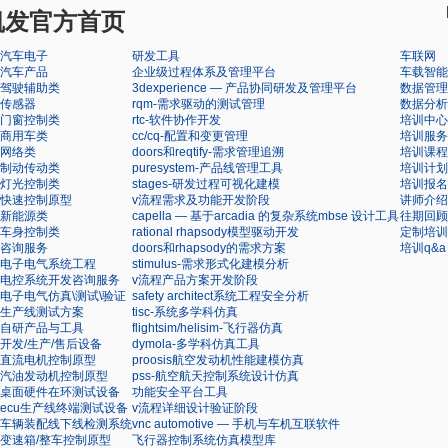
凯发官方首页
汽车电子
研发工具
车联网
汽车产品
企业级过程体系及管理平台
车载智能
驾驶辅助类
3dexperience — 产品协同研发及管理平台
数据管理
传感器
rqm-需求驱动的测试管理
数据分析
门窗控制类
rtc-软件协作开发
培训中心
商用车类
cc/cq-配置和变更管理
培训服务
网络类
doors和reqtify-需求管理追溯
培训课程
制动传动类
puresystem-产品线管理工具
培训计划
灯光控制类
stages-研发过程可视化建模
培训报名
快速控制原型
v流程需求及功能开发阶段
讲师介绍
新能源类
capella — 基于arcadia 的复杂系统mbse 设计工具
往期回顾
车身控制类
rational rhapsody模型驱动开发
定制培训
咨询服务
doors和rhapsody的需求方案
培训q&a
电子电气系统工程
stimulus-需求形式化建模分析
电控系统开发咨询服务
v流程产品方案开发阶段
电子电气仿真\测试\验证
safety architect系统工程安全分析
生产线测试方案
tisc-系统多学科仿真
自研产品与工具
flightsim/helisim-飞行器仿真
开发/生产/售后设备
dymola-多学科仿真工具
直流电机控制原型
proosis航空发动机性能建模仿真
汽油发动机控制原型
pss-航空航天控制系统设计仿真
桌面硬件在环测试设备
功能安全平台工具
ecu生产线终端测试设备
v流程详细设计验证阶段
车辆装配线下线检测系统
vnc automotive — 手机与车机互联软件
变速箱/整车控制原型
飞行器控制系统仿真模型库