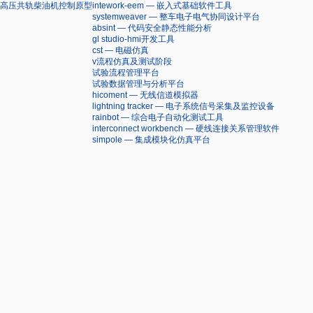
高压共轨柴油机控制原型
intework-eem — 嵌入式基础软件工具
systemweaver — 整车电子电气协同设计平台
absint — 代码安全静态性能分析
gl studio-hmi开发工具
cst — 电磁仿真
v流程仿真及测试阶段
试验流程管理平台
试验数据管理与分析平台
hicoment — 无线信道模拟器
lightning tracker — 电子系统信号采集及监控设备
rainbot — 综合电子自动化测试工具
interconnect workbench — 硬线连接关系管理软件
simpole — 集成模块化仿真平台