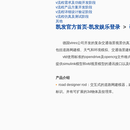
v流程需求及功能开发阶段
v流程产品方案开发阶段
v流程详细设计验证阶段
v流程仿真及测试阶段
其他
凯发官方首页-凯发娱乐登录
>
德国vires公司开发的复杂交通场景视景仿真工具
包括道路网建模、天气和环境模拟、交通场景建
vtd使用标准的opendrive及opencrg文件
提供simulink模型和vtd视景模型的通讯接
产品介绍
•
road designer rod：交互式的
标识。并有可扩展的3d物体及纹理库。