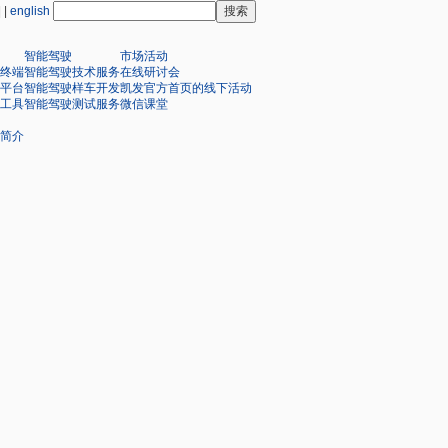
| |
english
智能驾驶
市场活动
终端
智能驾驶技术服务
在线研讨会
平台
智能驾驶样车开发
凯发官方首页的线下活动
工具
智能驾驶测试服务
微信课堂
简介