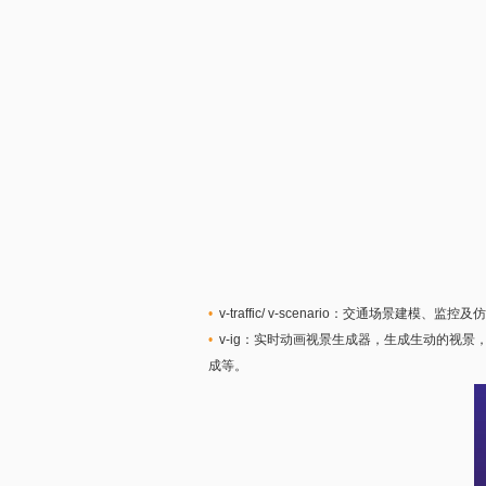
•
v-traffic/ v-scenario：交通场
•
v-ig：实时动画视景生成器，生成生动的视
成等。