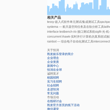
相关产品
tessy-嵌入式软件单元测试/集成测试工具
qac/
systema — 航天器空间任务及在轨分析工具
tai
interface testbench-i/o 接口测试系统
sigfit-
concurrent ihawk-实时并行计算机仿真系统
试验
rainbot — 综合电子自动化测试工具
intercon
关于恒润
凯发娱乐登录的简介
企业理念
企业资质
新闻中心
恒润在全球
诚聘英才
校园招聘
实习生招聘
社会招聘
走进恒润
常见问题
市场活动
在线研讨会
凯发官方首页的线下活动
微信课堂