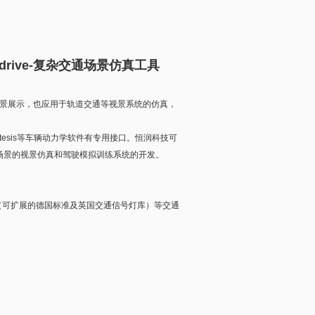
test drive-复杂交通场景仿真工具
的交通视景展示，也应用于轨道交通等视景系统的仿真，
me、tesis等车辆动力学软件有专用接口。恒润科技可
等交通场景的视景仿真和驾驶模拟训练系统的开发。
号灯（可扩展的德国标准及英国交通信号灯库）等交通