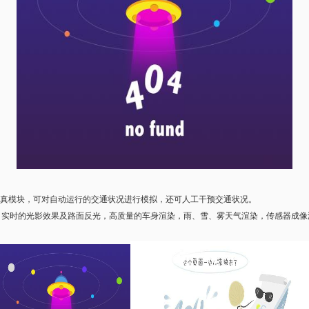
景建模、监控及仿真模块，可对自动运行的交通状况进行模拟，还可人工干预交通状况。
景，实时的光影效果及路面反光，高质量的车身渲染，雨、雪、雾天气渲染，传感器成