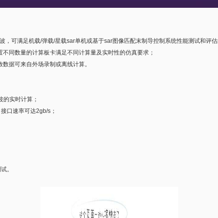
波，可满足机载/弹载/星载sar单机或基于sar图像匹配末制导控制系统性能测试和评
置不同数量的计算板卡满足不同计算量及实时性的仿真要求；
放数据可来自外场录制或离线计算。
波的实时计算；
接口速率可达2gb/s；
测试。