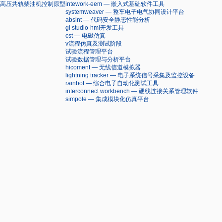
高压共轨柴油机控制原型
intework-eem — 嵌入式基础软件工具
systemweaver — 整车电子电气协同设计平台
absint — 代码安全静态性能分析
gl studio-hmi开发工具
cst — 电磁仿真
v流程仿真及测试阶段
试验流程管理平台
试验数据管理与分析平台
hicoment — 无线信道模拟器
lightning tracker — 电子系统信号采集及监控设备
rainbot — 综合电子自动化测试工具
interconnect workbench — 硬线连接关系管理软件
simpole — 集成模块化仿真平台