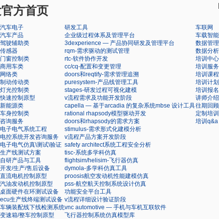
发官方首页
汽车电子
研发工具
车联网
汽车产品
企业级过程体系及管理平台
车载智能
驾驶辅助类
3dexperience — 产品协同研发及管理平台
数据管理
传感器
rqm-需求驱动的测试管理
数据分析
门窗控制类
rtc-软件协作开发
培训中心
商用车类
cc/cq-配置和变更管理
培训服务
网络类
doors和reqtify-需求管理追溯
培训课程
制动传动类
puresystem-产品线管理工具
培训计划
灯光控制类
stages-研发过程可视化建模
培训报名
快速控制原型
v流程需求及功能开发阶段
讲师介绍
新能源类
capella — 基于arcadia 的复杂系统mbse 设计工具
往期回顾
车身控制类
rational rhapsody模型驱动开发
定制培训
咨询服务
doors和rhapsody的需求方案
培训q&a
电子电气系统工程
stimulus-需求形式化建模分析
电控系统开发咨询服务
v流程产品方案开发阶段
电子电气仿真\测试\验证
safety architect系统工程安全分析
生产线测试方案
tisc-系统多学科仿真
自研产品与工具
flightsim/helisim-飞行器仿真
开发/生产/售后设备
dymola-多学科仿真工具
直流电机控制原型
proosis航空发动机性能建模仿真
汽油发动机控制原型
pss-航空航天控制系统设计仿真
桌面硬件在环测试设备
功能安全平台工具
ecu生产线终端测试设备
v流程详细设计验证阶段
车辆装配线下线检测系统
vnc automotive — 手机与车机互联软件
变速箱/整车控制原型
飞行器控制系统仿真模型库