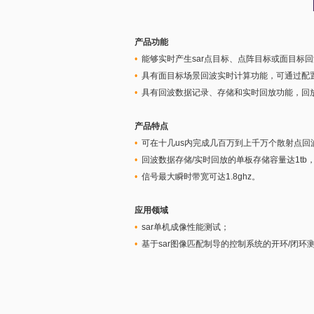
产品功能
•
能够实时产生sar点目标、点阵目标或面目标回
•
具有面目标场景回波实时计算功能，可通过配
•
具有回波数据记录、存储和实时回放功能，回
产品特点
•
可在十几us内完成几百万到上千万个散射点回
•
回波数据存储/实时回放的单板存储容量达1tb，
•
信号最大瞬时带宽可达1.8ghz。
应用领域
•
sar单机成像性能测试；
•
基于sar图像匹配制导的控制系统的开环/闭环