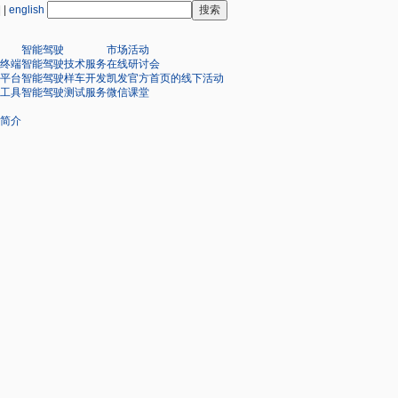
| |
english
智能驾驶
市场活动
终端
智能驾驶技术服务
在线研讨会
平台
智能驾驶样车开发
凯发官方首页的线下活动
工具
智能驾驶测试服务
微信课堂
简介