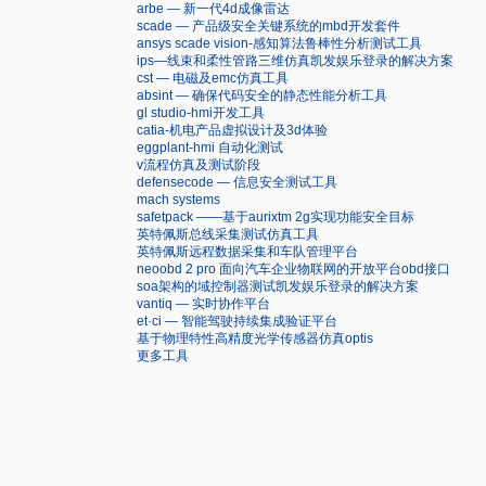
arbe — 新一代4d成像雷达
scade — 产品级安全关键系统的mbd开发套件
ansys scade vision-感知算法鲁棒性分析测试工具
ips—线束和柔性管路三维仿真凯发娱乐登录的解决方案
cst — 电磁及emc仿真工具
absint — 确保代码安全的静态性能分析工具
gl studio-hmi开发工具
catia-机电产品虚拟设计及3d体验
eggplant-hmi 自动化测试
v流程仿真及测试阶段
defensecode — 信息安全测试工具
mach systems
safetpack ——基于aurixtm 2g实现功能安全目标
英特佩斯总线采集测试仿真工具
英特佩斯远程数据采集和车队管理平台
neoobd 2 pro 面向汽车企业物联网的开放平台obd接口
soa架构的域控制器测试凯发娱乐登录的解决方案
vantiq — 实时协作平台
et·ci — 智能驾驶持续集成验证平台
基于物理特性高精度光学传感器仿真optis
更多工具