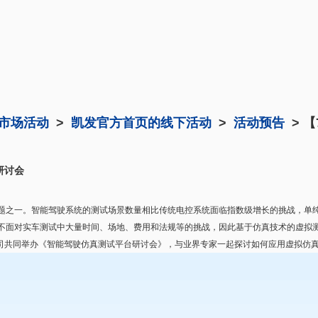
市场活动
>
凯发官方首页的线下活动
>
活动预告
> 
研讨会
之一。智能驾驶系统的测试场景数量相比传统电控系统面临指数级增长的挑战，单纯
不面对实车测试中大量时间、场地、费用和法规等的挑战，因此基于仿真技术的虚拟
gmbh公司共同举办《智能驾驶仿真测试平台研讨会》，与业界专家一起探讨如何应用虚拟