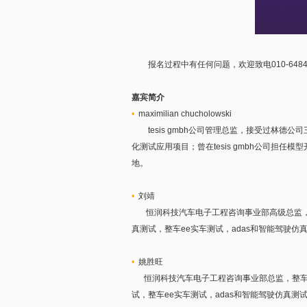
报名过程中有任何问题，欢迎致电010-64840
嘉宾简介
•
maximilian chucholowski
tesis gmbh公司管理总监，接受过林德
化测试应用项目；曾在tesis gmbh公司担任
地。
•
刘靖
恒润科技汽车电子工程咨询事业部高级总监，整车
真测试，整车ee实车测试，adas和智能驾驶
•
姚胜旺
恒润科技汽车电子工程咨询事业部总监，整车电子
试，整车ee实车测试，adas和智能驾驶仿真