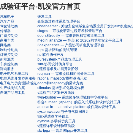
续集成验证平台-凯发官方首页
汽车电子
研发工具
汽车产品
企业级过程体系及管理平台
驾驶辅助类
codebeamer - 关键安全领域复杂场景应用开发的alm凯
传感器
stages —可视化研发过程开发和管理平台
门窗控制类
doors和reqtify — 需求管理和需求追溯工具
商用车类
medini analyze — 符合iso 26262的功能安全平台工具
网络类
3dexperience — 产品协同研发及管理平台
制动传动类
rqm-需求驱动的测试管理
灯光控制类
rtc-软件协作开发
新能源类
puresystem-产品线管理工具
车身控制类
slm-协同设计仿真平台
咨询服务
v流程需求及功能开发阶段
电子电气系统工程
reqman — 需求提取和协同处理工具
电控系统开发咨询服务
rational rhapsody模型驱动开发
电子电气仿真\测试\验证
doors和rhapsody的需求方案
生产线测试方案
stimulus-需求形式化建模分析
自研产品与工具
v流程产品方案开发阶段
twin-builder — 系统级多物理域数字孪生平台
符合autosar（ap&cp）的嵌入式系统和软件设计工具
autosar.io — adaptive platform 软件架构设计工具
systemweaver电子电气协同设计
tisc-系统多学科仿真
dymola-多学科仿真工具
v流程详细设计验证阶段
slx-fpga — 高层级fpga开发工具