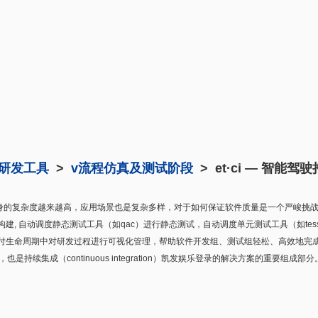
研发工具
>
v流程仿真及测试阶段
> et·ci — 智能
杂度越来越高，应用场景也是复杂多样，对于如何保证软件质量是一个严峻挑战。et·c
, 自动调度静态测试工具（如qac）进行静态测试，自动调度单元测试工具（如tess
付生命周期中对研发过程进行可视化管理，帮助软件开发组、测试组轻松、高效地完
是持续集成（continuous integration）凯发娱乐登录的解决方案的重要组成部分