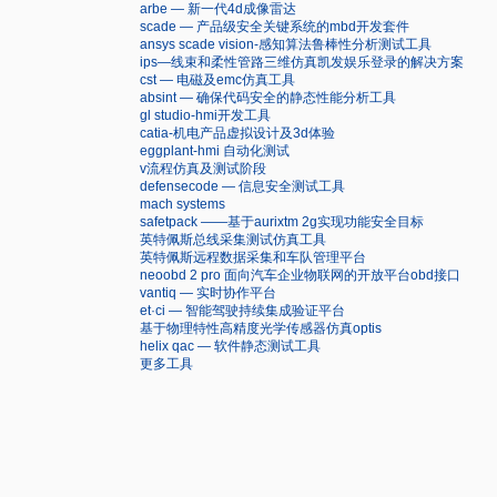
arbe — 新一代4d成像雷达
scade — 产品级安全关键系统的mbd开发套件
ansys scade vision-感知算法鲁棒性分析测试工具
ips—线束和柔性管路三维仿真凯发娱乐登录的解决方案
cst — 电磁及emc仿真工具
absint — 确保代码安全的静态性能分析工具
gl studio-hmi开发工具
catia-机电产品虚拟设计及3d体验
eggplant-hmi 自动化测试
v流程仿真及测试阶段
defensecode — 信息安全测试工具
mach systems
safetpack ——基于aurixtm 2g实现功能安全目标
英特佩斯总线采集测试仿真工具
英特佩斯远程数据采集和车队管理平台
neoobd 2 pro 面向汽车企业物联网的开放平台obd接口
vantiq — 实时协作平台
et·ci — 智能驾驶持续集成验证平台
基于物理特性高精度光学传感器仿真optis
helix qac — 软件静态测试工具
更多工具