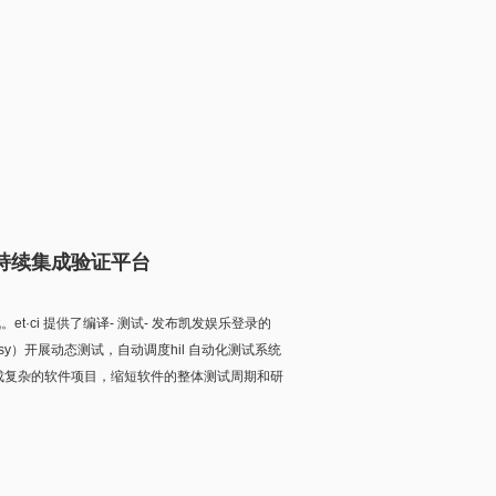
驾驶持续集成验证平台
i 提供了编译- 测试- 发布凯发娱乐登录的
y）开展动态测试，自动调度hil 自动化测试系统
成复杂的软件项目，缩短软件的整体测试周期和研
。