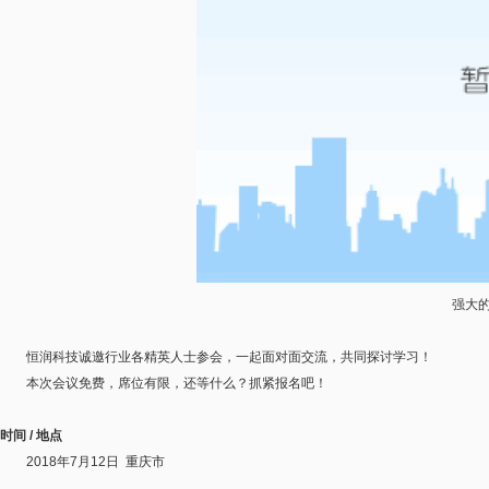
强大
恒润科技诚邀行业各精英人士参会，一起面对面交流，共同探讨学习！
本次会议免费，席位有限，还等什么？抓紧报名吧！
时间 / 地点
2018年7月12日 重庆市