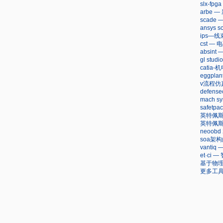
slx-f
arbe 
scad
ansys
ips—
cst —
absi
gl stu
cati
eggpla
v流程仿
defen
mach sy
safet
英特佩
英特佩
neoob
soa架
vanti
et·c
基于物理
更多工