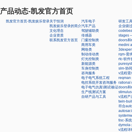
产品动态-凯发官方首页
凯发官方首页-凯发娱乐登录
关于恒润
汽车电子
研发工
凯发娱乐登录的简介
汽车产品
企业级
文化理念
驾驶辅助类
code
企业资质
传感器
stag
联系凯发官方首页
门窗控制类
doors
商用车类
medin
网络类
3dexp
制动传动类
rqm-
灯光控制类
rtc-软
新能源类
pures
车身控制类
slm-
咨询服务
v流程需
电子电气系统工程
reqm
电控系统开发咨询服务
ration
电子电气仿真\测试\验证
doors
生产线测试方案
stimu
自研产品与工具
v流程产
twin-
符合au
autosa
syste
tisc-
dymol
v流程详