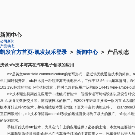
新闻中心
公司新闻
产品动态
凯发官方首页-凯发娱乐登录
>
新闻中心
> 产品动态
浅谈nfc技术与其在汽车电子领域的应用
nfc是英文near field communication的缩写形式，是近场无线通信技术
年共同研制开发。nfc技术是一种短距离无线电技术，工作于13.56mhz频率范围，通信距离接近
102 190标准的框架下推动标准化，同时也兼容应用广泛的iso 14443 type-a/type-
nfc技术诞生初期首先应用于非接触式智能卡、智能卡读写终端设备以及设备对设
及nfc设备间数据交换等。随着该技术的推广，自2007年诺基亚推出一款内置nfc功能的手
版本开始支持nfc技术，并在后续版本逐渐增加了更为丰富的功能支持，一些androi
互联网浪潮中，nfc技术伴随着android系统的迅速普及得到了极大的推广。nfc
的便利需求。
手机开始支持nfc技术，为其在汽车上的应用提供了必备的土壤，本文将主要就nf
汽车防盗系统是当前nfc技术在汽车电子领域的主要应用之一。汽车无钥匙进入与启