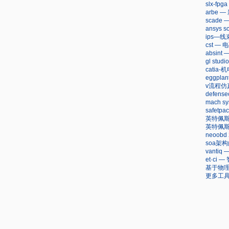
slx-f
arbe 
scad
ansys
ips—
cst —
absi
gl stu
cati
eggpla
v流程仿
defen
mach sy
safet
英特佩
英特佩
neoob
soa架
vanti
et·c
基于物理
更多工