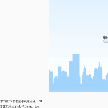
①内置nfc功能的手机诺基亚6131
②索尼推出的nfc标签smart tag