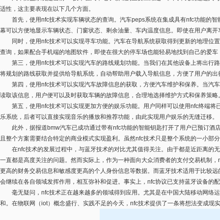
适性，这主要表现在以下几个方面。
首先，使用nfc技术实现车辆状态的查询。汽车peps系统在集成具有nfc功能
幕可以方便地显示车辆状态、门窗状态、剩余油量、车内温度信息。即使在用户离开
同时，使用nfc技术可以实现寻车功能。汽车在导航系统获取得到更新的地理位置
查询，如果配合手机端的地图软件，即使在很大的停车场也能轻易地找到自己的爱车
第三，使用nfc技术可以实现汽车的路线规划功能。当我们在其他设备上将出行路线
将规划的路线获取并提供给导航系统，自动帮助用户载入导航信息，方便了用户的出
第四，使用nfc技术可以实现汽车故障信息的获取，方便汽车维护和保养。当汽车出现
读取该信息，用户便可以及时获取车辆的故障信息，合理地选择维护方式和保养策略
第五，使用nfc技术可以实现更加方便的娱乐功能。用户同样可以使用nfc终端将
乐系统，后者可以直接实现音乐的播放和推荐功能，由此实现用户娱乐的无缝迁移。
此外，据报道bmw汽车已成功通过带有nfc功能的智能钥匙打开了用户已预订酒店的
且整个方案需要结合特定的商业模式实现盈利。虽然nfc技术只是整个系统的一小部分
在nfc技术的发展过程中，与蓝牙技术的对比尤其值得关注。由于都是近距离的无
一直都是高度关注的问题。然而实际上，作为一种面向大众消费者的支付交易机制，n
更高的财务交易信息和敏感度更高的个人身份信息等数据。而蓝牙技术适用于比较远的
会继续在各自领域发挥作用，相互弥补和促进。事实上，nfc协议已支持蓝牙设备的
毫无疑问，nfc技术正在越来越多的领域得到应用。尤其是在中国大陆移动网络运
和。在物联网（iot）概念盛行、实践不足的今天，nfc技术提供了一条将想法变成