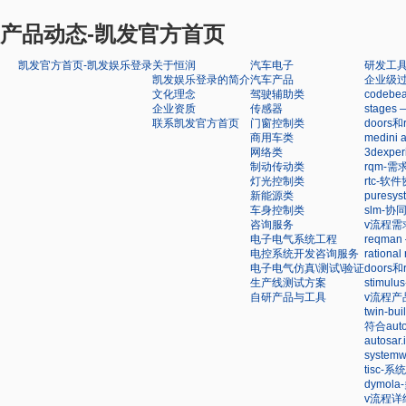
产品动态-凯发官方首页
凯发官方首页-凯发娱乐登录
关于恒润
汽车电子
研发工
凯发娱乐登录的简介
汽车产品
企业级
文化理念
驾驶辅助类
code
企业资质
传感器
stag
联系凯发官方首页
门窗控制类
doors
商用车类
medin
网络类
3dexp
制动传动类
rqm-
灯光控制类
rtc-软
新能源类
pures
车身控制类
slm-
咨询服务
v流程需
电子电气系统工程
reqm
电控系统开发咨询服务
ration
电子电气仿真\测试\验证
doors
生产线测试方案
stimu
自研产品与工具
v流程产
twin-
符合au
autosa
syste
tisc-
dymol
v流程详