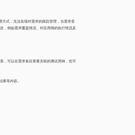
管理方式，无法实现对需求的跟踪管理，当需求变
信息，例如需求覆盖情况、对应用例的执行情况及
关系，可以在需求条目查看关联的测试用例，也可
结果等内容。