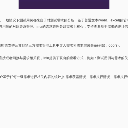
情况下测试用例都来自于对测试需求的分析，基于普通文本(word、excel)的
与用例的对应关系管理。inta的需求管理是以需求为核心，支持查看基于需求的统计
时也支持从其他第三方需求管理工具中导入需求和需求层级关系(例如：doors)。
或者间接与需求相关联，inta提供了双向的查看方式，例如：测试用例与需求的
用户基于任何一级需求进行相关内容的统计,如需求覆盖情况、需求执行情况、需求执行