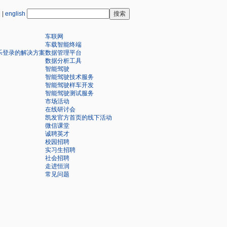
| |
english
车联网
车载智能终端
发娱乐登录的解决方案
数据管理平台
数据分析工具
智能驾驶
智能驾驶技术服务
智能驾驶样车开发
智能驾驶测试服务
市场活动
在线研讨会
凯发官方首页的线下活动
微信课堂
诚聘英才
校园招聘
实习生招聘
社会招聘
走进恒润
常见问题