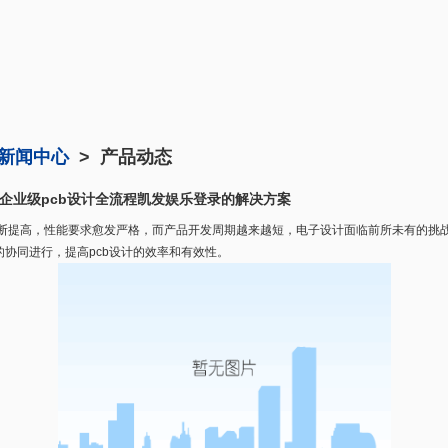
新闻中心
> 产品动态
 graphics企业级pcb设计全流程凯发娱乐登录的解决方案
提高，性能要求愈发严格，而产品开发周期越来越短，电子设计面临前所未有的挑战
的协同进行，提高pcb设计的效率和有效性。