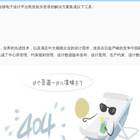
terprise企业级电子设计平台凯发娱乐登录的解决方案集成以下工具：
环境，业界的先进技术，以及满足中大规模企业的设计需求，使其在日益严峻的竞争中
集成了中心库管理、约束规则管理、设计数据版本发布、设计复用、生产约束、设计数