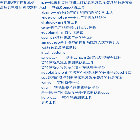
变速箱/整车控制原型
ips—线束和柔性管路三维仿真凯发娱乐登录的解决方案
高压共轨柴油机控制原型
cst — 电磁及emc仿真工具
absint — 确保代码安全的静态性能分析工具
vnc automotive — 手机与车机互联软件
gl studio-hmi开发工具
catia-机电产品虚拟设计及3d体验
eggplant-hmi 自动化测试
optimus-过程集成与多学科优化
simuquest-基于模型的控制系统嵌入式软件开发
v流程仿真及测试阶段
mach systems
safetpack ——基于aurixtm 2g实现功能安全目标
英特佩斯总线采集测试仿真工具
英特佩斯远程数据采集和车队管理平台
neoobd 2 pro 面向汽车企业物联网的开放平台obd接口
soa架构的域控制器测试凯发娱乐登录的解决方案
vantiq — 实时协作平台
et·ci — 智能驾驶持续集成验证平台
基于物理特性高精度光学传感器仿真optis
helix qac — 软件静态测试工具
更多工具