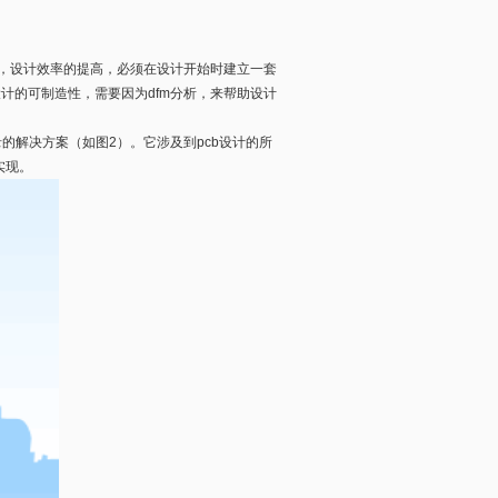
靠，设计效率的提高，必须在设计开始时建立一套
计的可制造性，需要因为dfm分析，来帮助设计
娱乐登录的解决方案（如图2）。它涉及到pcb设计的所
实现。