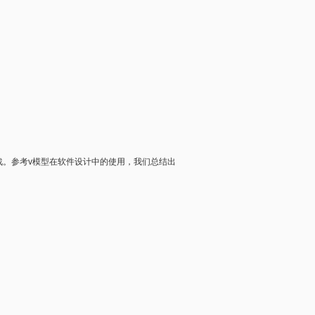
。参考v模型在软件设计中的使用，我们总结出