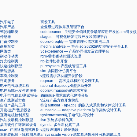
汽车电子
研发工具
汽车产品
企业级过程体系及管理平台
驾驶辅助类
codebeamer - 关键安全领域复杂场景应用开发的alm凯
传感器
stages —可视化研发过程开发和管理平台
门窗控制类
doors和reqtify — 需求管理和需求追溯工具
商用车类
medini analyze — 符合iso 26262的功能安全平台工具
网络类
3dexperience — 产品协同研发及管理平台
制动传动类
rqm-需求驱动的测试管理
灯光控制类
rtc-软件协作开发
快速控制原型
puresystem-产品线管理工具
新能源类
slm-协同设计仿真平台
车身控制类
v流程需求及功能开发阶段
咨询服务
reqman — 需求提取和协同处理工具
电子电气系统工程
rational rhapsody模型驱动开发
电控系统开发咨询服务
doors和rhapsody的需求方案
电子电气仿真\测试\验证
stimulus-需求形式化建模分析
生产线测试方案
v流程产品方案开发阶段
自研产品与工具
符合autosar（ap&cp）的嵌入式系统和软件设计工具
开发/生产/售后设备
autosar.io — adaptive platform 软件架构设计工具
直流电机控制原型
systemweaver电子电气协同设计
汽油发动机控制原型
tisc-系统多学科仿真
桌面硬件在环测试设备
dymola-多学科仿真工具
ecu生产线终端测试设备
v流程详细设计验证阶段
车辆装配线下线检测系统
ansys scade vision-感知算法鲁棒性分析测试工具