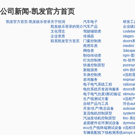
公司新闻-凯发官方首页
凯发官方首页-凯发娱乐登录
关于恒润
汽车电子
研发工
凯发娱乐登录的简介
汽车产品
企业级
文化理念
驾驶辅助类
code
企业资质
传感器
stag
联系凯发官方首页
门窗控制类
door
商用车类
medin
网络类
3dex
制动传动类
rqm
灯光控制类
rtc-
快速控制原型
pure
新能源类
slm-
车身控制类
v流程
咨询服务
reqm
电子电气系统工程
ratio
电控系统开发咨询服务
door
电子电气仿真\测试\验证
stim
生产线测试方案
v流程
自研产品与工具
符合au
开发/生产/售后设备
autos
直流电机控制原型
syst
汽油发动机控制原型
tisc
桌面硬件在环测试设备
dymo
ecu生产线终端测试设备
v流程
车辆装配线下线检测系统
ansy