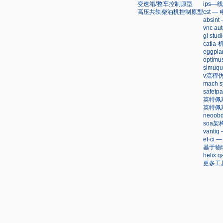
变速箱/整车控制原型
ips
高压共轨柴油机控制原型
cst 
absi
vnc a
gl st
cati
eggpl
opti
simu
v流程
mach s
safet
英特佩
英特佩
neoo
soa
vant
et·c
基于物
heli
更多工