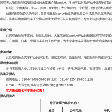
课程将从项目经理或项目成员的角度来介绍aspice。学员可以讨论评估中出现的问
his是一个由奥迪，宝马，奔驰，保时捷，大众组成的一个联盟，他们要求其供应商至
如果您能完成5天的培训，你将能根据aspice独立的评估你公司或你的供应商
考试，该考试由德国汽车工业协会质量管理中心认证机构举办。您可以选择参加或不参
讲师介绍
此课程由经验丰富的、经过认证的、大量实施过aspice评估的德国过程管理专家methodp
领域，在德国、日本、中国有丰富的工作经验，为十余家整车及零部件供应商实施aspi
参加对象
此次培训适合汽车行业的开发者、测试工程师、质量经理、项目经理和项目开发
课程参加前提
参与者应该具备几年的it行业工作经验（例如，软件/系统开发，项目管理，质量
咨询及报名
咨询电话： 010-64840808-6028 北京 021-64325415-855 上海
e-mail： 发送您的报名信息至
training@hirain.com
官方微信报名可享更多优惠！
报名回执表
您开发票的单位名称：
姓名
公司电话
手机