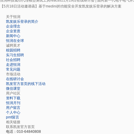
恒润科技成功代理模型测试工具reactis
11月19日在线研讨会 | 面向新一代电子电气
【5月18日活动邀请函】基于medini的功能安全开发凯发娱乐登录的解决方案
关于恒润
凯发娱乐登录的简介
企业理念
企业资质
新闻中心
恒润在全球
诚聘英才
校园招聘
实习生招聘
社会招聘
走进恒润
常见问题
市场活动
在线研讨会
凯发官方首页的线下活动
微信课堂
用户社区
资料下载
恒润月刊
用户留言
个人中心
pmt留言
相关链接
联系凯发官方首页
电话：010-64840808