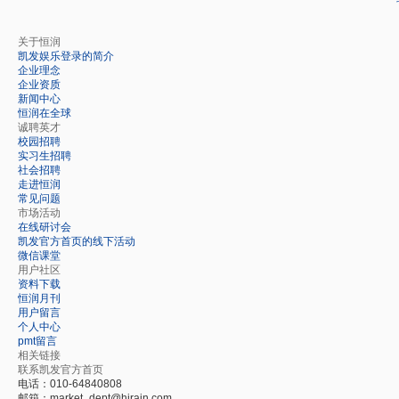
关于恒润
凯发娱乐登录的简介
企业理念
企业资质
新闻中心
恒润在全球
诚聘英才
校园招聘
实习生招聘
社会招聘
走进恒润
常见问题
市场活动
在线研讨会
凯发官方首页的线下活动
微信课堂
用户社区
资料下载
恒润月刊
用户留言
个人中心
pmt留言
相关链接
联系凯发官方首页
电话：010-64840808
邮箱：
market_dept@hirain.com