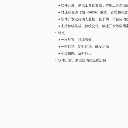
♦ 软件开发、测试工具链集成，实现工具自动
♦ 对现有资源（如 license）的统一管理和调度
♦ 软件开发过程动态监控，基于同一平台自动
♦ 支持持续集成、持续交付、敏捷开发等应用
•
特点
♦ 一次配置、持续有效
♦ 一键启动、定时启动、触发启动
♦ 小步快跑、及时纠正
•
软件开发、测试自动化流程定制