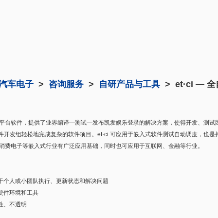
汽车电子
>
咨询服务
>
自研产品与工具
> et·ci 
调度平台软件，提供了业界编译—测试—发布凯发娱乐登录的解决方案，使得开发、测试
轻松地完成复杂的软件项目。et·ci 可应用于嵌入式软件测试自动调度，也是持续集成（con
医疗、消费电子等嵌入式行业有广泛应用基础，同时也可应用于互联网、金融等行业。
于个人或小团队执行、更新状态和解决问题
硬件环境和工具
性、不透明