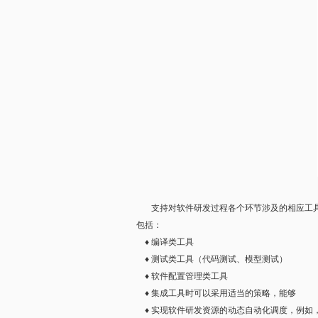
支持对软件研发过程各个环节涉及的相应工具
包括：
♦ 编译类工具
♦ 测试类工具（代码测试、模型测试）
♦ 软件配置管理类工具
♦ 集成工具时可以采用适当的策略，能够
♦ 实现软件研发资源的动态自动化调度，例如，可