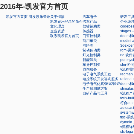
2016年-凯发官方首页
凯发官方首页-凯发娱乐登录
关于恒润
汽车电子
研发工
凯发娱乐登录的简介
汽车产品
企业级
文化理念
驾驶辅助类
code
企业资质
传感器
stag
联系凯发官方首页
门窗控制类
doors
商用车类
medin
网络类
3dexp
制动传动类
rqm-
灯光控制类
rtc-软
新能源类
pures
车身控制类
slm-
咨询服务
v流程需
电子电气系统工程
reqm
电控系统开发咨询服务
ration
电子电气仿真\测试\验证
doors
生产线测试方案
stimu
自研产品与工具
v流程产
twin-
符合au
autosa
syste
tisc-
dymol
v流程详
slx-f