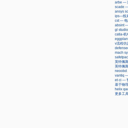
arbe 
scad
ansys
ips—
cst —
absi
gl stu
cati
eggpla
v流程仿
defen
mach sy
safet
英特佩
英特佩
neoob
vanti
et·c
基于物理
helix
更多工