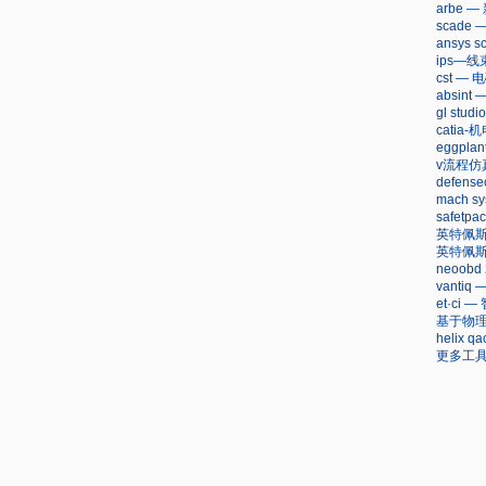
arbe 
scad
ansys
ips—
cst —
absi
gl stu
cati
eggpla
v流程仿
defen
mach sy
safet
英特佩
英特佩
neoob
vanti
et·c
基于物理
helix
更多工