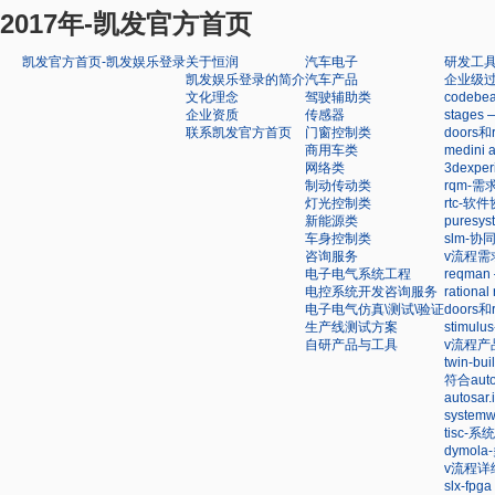
2017年-凯发官方首页
凯发官方首页-凯发娱乐登录
关于恒润
汽车电子
研发工
凯发娱乐登录的简介
汽车产品
企业级
文化理念
驾驶辅助类
code
企业资质
传感器
stag
联系凯发官方首页
门窗控制类
doors
商用车类
medin
网络类
3dexp
制动传动类
rqm-
灯光控制类
rtc-软
新能源类
pures
车身控制类
slm-
咨询服务
v流程需
电子电气系统工程
reqm
电控系统开发咨询服务
ration
电子电气仿真\测试\验证
doors
生产线测试方案
stimu
自研产品与工具
v流程产
twin-
符合au
autosa
syste
tisc-
dymol
v流程详
slx-f